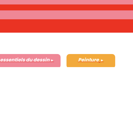
 essentiels du dessin
Peinture
►
►