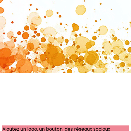
Exporter les lignes sélectionnées
Exporter toutes les colonnes
Exporter uniquement les colonnes affichées
Menu
?>
Images de la page d'accueil
Cliquez pour éditer
Ajoutez un logo, un bouton, des réseaux sociaux