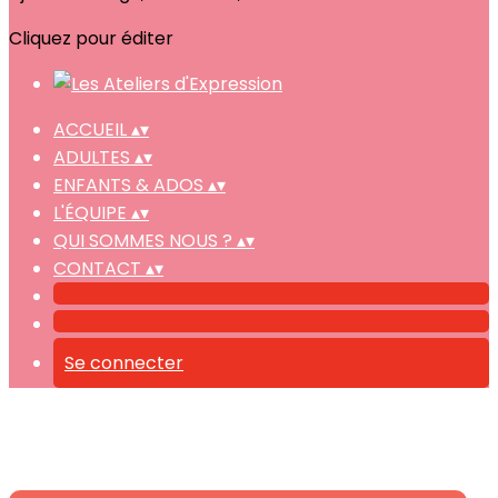
Cliquez pour éditer
ACCUEIL
▴
▾
ADULTES
▴
▾
ENFANTS & ADOS
▴
▾
L'ÉQUIPE
▴
▾
QUI SOMMES NOUS ?
▴
▾
CONTACT
▴
▾
Se connecter