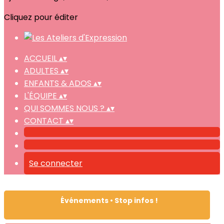
Cliquez pour éditer
ACCUEIL
▴
▾
ADULTES
▴
▾
ENFANTS & ADOS
▴
▾
L'ÉQUIPE
▴
▾
QUI SOMMES NOUS ?
▴
▾
CONTACT
▴
▾
Se connecter
Événements • Stop infos !