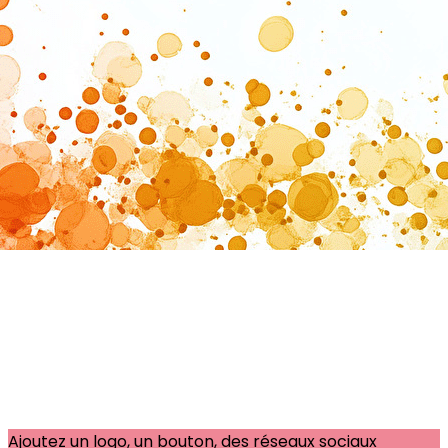
Exporter les lignes sélectionnées
Exporter toutes les colonnes
Exporter uniquement les colonnes affichées
Menu
?>
Images de la page d'accueil
Cliquez pour éditer
Ajoutez un logo, un bouton, des réseaux sociaux