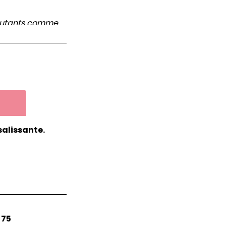
ébutants comme
salissante.
 75